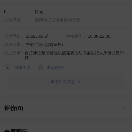
0
暂无
人预订过
近期预订过该场地的行业
2
展位面积：
10625.00m
摆摊时间：
10:00-22:00
摆摊位置：
中心广场/花园(室外)
物业要求：
保持摊位整洁
营业执照
需要活动方案
执行人身份证复印
件
退改说明
纠错奖励
查看所有信息
评价(0)