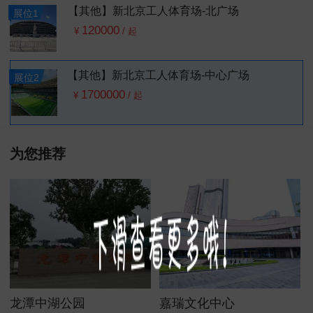
【其他】新北京工人体育场-北广场
展位1
120000
¥
/
起
【其他】新北京工人体育场-中心广场
展位2
1700000
¥
/
起
为您推荐
龙潭中湖公园
嘉瑞文化中心