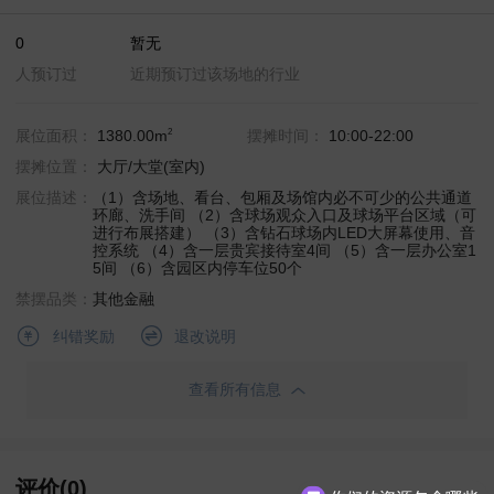
0
暂无
人预订过
近期预订过该场地的行业
2
展位面积：
1380.00m
摆摊时间：
10:00-22:00
摆摊位置：
大厅/大堂(室内)
展位描述：
（1）含场地、看台、包厢及场馆内必不可少的公共通道
环廊、洗⼿间 （2）含球场观众⼊⼝及球场平台区域（可
进⾏布展搭建） （3）含钻⽯球场内LED⼤屏幕使⽤、⾳
控系统 （4）含⼀层贵宾接待室4间 （5）含⼀层办公室1
5间 （6）含园区内停⻋位50个
禁摆品类：
其他金融
退改说明
纠错奖励
查看所有信息
评价(0)