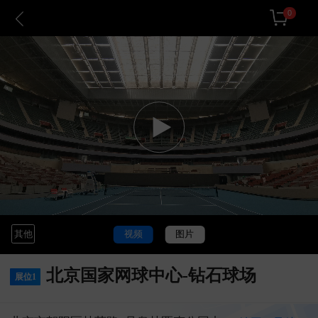
0
其他
视频
图片
北京国家⽹球中⼼-钻石球场
展位1