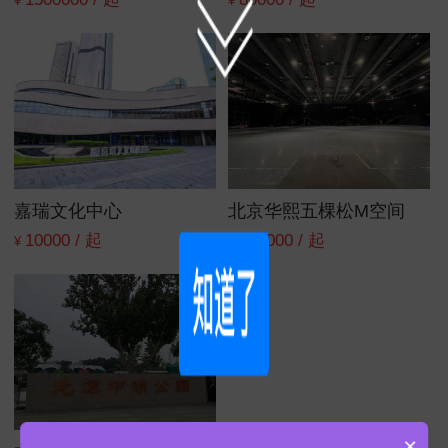
¥
¥
嘉瑞文化中心
北京华熙五棵松M空间
10000 / 起
180000 / 起
¥
¥
×