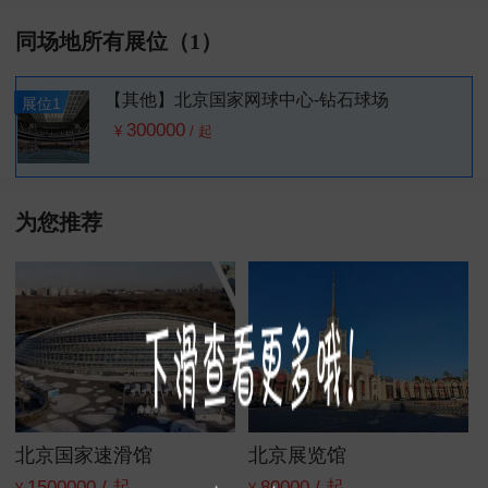
同场地所有展位（1）
【其他】北京国家⽹球中⼼-钻石球场
展位1
300000
¥
/
起
为您推荐
北京国家速滑馆
北京展览馆
1500000 / 起
80000 / 起