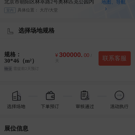
北京市朝阳区林萃路2号奥林匹克公园内
地图、导航
具体位置：
大厅/大堂
室内
选择场地规格
规格：
300000.
¥
00
/
联系客服
30*46（m²）
天
需提前2天预订
物业
展位信息