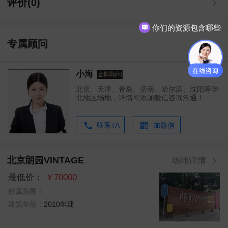
评价(0)
你们的资源包含哪些
专属顾问
小海
金牌顾问
北京、天津、青岛、济南、哈尔滨、沈阳等华
北地区场地，详情可添加微信咨询沟通！
联系TA
加微信
北京朗园VINTAGE
场地详情
最低价：
￥70000
所属商圈：
建筑年份：
2010年建