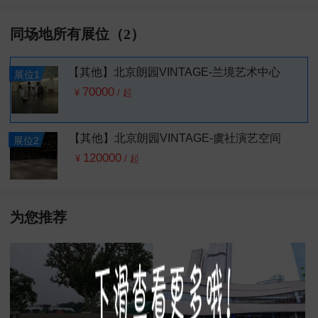
同场地所有展位（2）
【其他】北京朗园VINTAGE-兰境艺术中心
展位1
70000
¥
/
起
【其他】北京朗园VINTAGE-虞社演艺空间
展位2
120000
¥
/
起
为您推荐