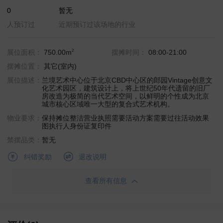
0
暂无
人预订过
近期预订过该场地的行业
2
展位面积：
750.00m
摆摊时间：
08:00-21:00
摆摊位置：
其它(室内)
展位描述：
兰境艺术中心位于北京CBD中心区的郎园Vintage创意文
化艺术园区，建筑设计上，将上世纪50年代遗留的旧厂
房改造为极简的当代艺术空间，以鲜明的个性成为北京
城市核心区域唯一大型的复合式艺术机构。
物业要求：
保持摊位整洁
营业执照
需要活动方案
需要过往活动效果
图
执行人身份证复印件
禁摆品类：
暂无
退改说明
纠错奖励
查看所有信息