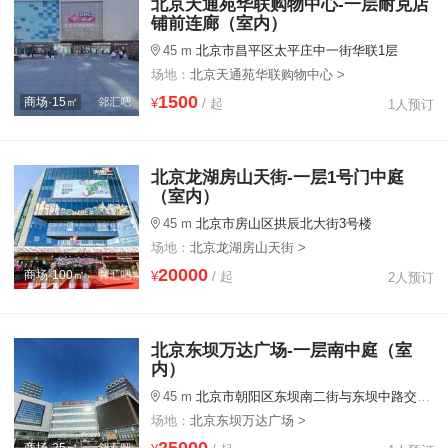
北京天通苑华联购物中心-一层耐克店
铺前连廊（室内）
45 m
北京市昌平区太平庄中一街华联1层
场地：
北京天通苑华联购物中心 >
1500
商场·15㎡
¥
/ 起
1人预订
北京龙湖房山天街-一层1号门中庭
（室内）
45 m
北京市房山区拱辰北大街3号楼
场地：
北京龙湖房山天街 >
20000
商场·100㎡
¥
/ 起
2人预订
北京东坝万达广场-一层南中庭（室
内）
45 m
北京市朝阳区东坝南二街与东坝中路交汇处
场地：
北京东坝万达广场 >
25000
商场·25㎡