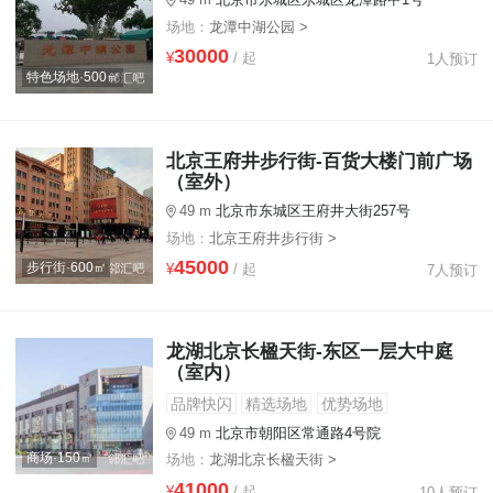
场地：
龙潭中湖公园 >
30000
¥
/ 起
1人预订
特色场地·500㎡
北京王府井步行街-百货大楼门前广场
（室外）
49 m
北京市东城区王府井大街257号
场地：
北京王府井步行街 >
45000
步行街·600㎡
¥
/ 起
7人预订
龙湖北京长楹天街-东区一层大中庭
（室内）
品牌快闪
精选场地
优势场地
49 m
北京市朝阳区常通路4号院
商场·150㎡
场地：
龙湖北京长楹天街 >
41000
¥
/ 起
10人预订