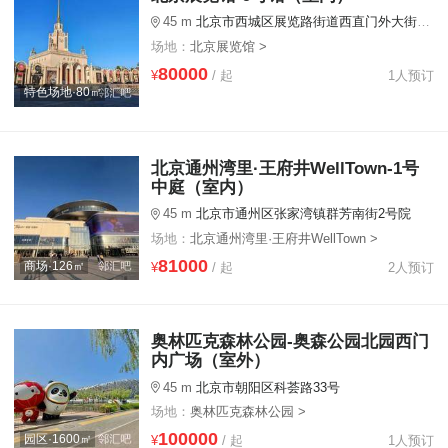
45 m
北京市西城区展览路街道西直门外大街104号
场地：
北京展览馆 >
80000
¥
/ 起
1人预订
特色场地·80㎡
北京通州湾里·王府井WellTown-1号
中庭（室内）
45 m
北京市通州区张家湾镇群芳南街2号院
场地：
北京通州湾里·王府井WellTown >
81000
商场·126㎡
¥
/ 起
2人预订
奥林匹克森林公园-奥森公园北园西门
内广场（室外）
45 m
北京市朝阳区科荟路33号
场地：
奥林匹克森林公园 >
100000
园区·1600㎡
¥
/ 起
1人预订