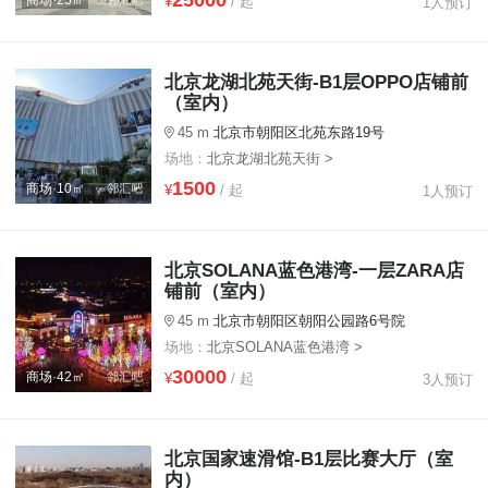
¥
/ 起
1人预订
北京龙湖北苑天街-B1层OPPO店铺前
（室内）
45 m
北京市朝阳区北苑东路19号
场地：
北京龙湖北苑天街 >
1500
商场·10㎡
¥
/ 起
1人预订
北京SOLANA蓝色港湾-一层ZARA店
铺前（室内）
45 m
北京市朝阳区朝阳公园路6号院
场地：
北京SOLANA蓝色港湾 >
30000
商场·42㎡
¥
/ 起
3人预订
北京国家速滑馆-B1层比赛大厅（室
内）