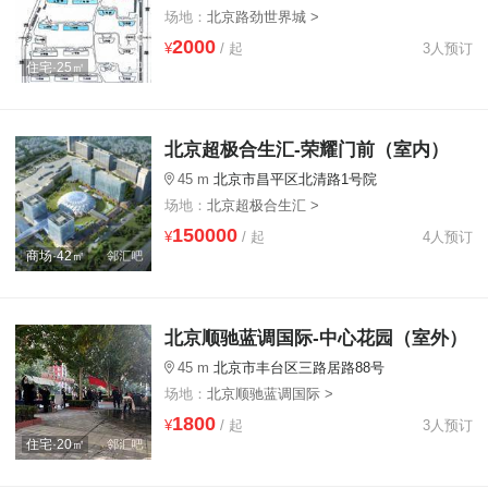
场地：
北京路劲世界城 >
2000
¥
/ 起
3人预订
住宅·25㎡
北京超极合生汇-荣耀门前（室内）
45 m
北京市昌平区北清路1号院
场地：
北京超极合生汇 >
150000
¥
/ 起
4人预订
商场·42㎡
北京顺驰蓝调国际-中心花园（室外）
45 m
北京市丰台区三路居路88号
场地：
北京顺驰蓝调国际 >
1800
¥
/ 起
3人预订
住宅·20㎡