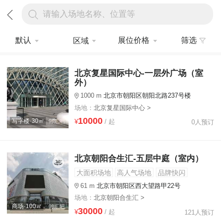
请输入场地名称、位置等
默认
展位价格
筛选
区域
北京复星国际中心-一层外广场（室
外）
1000 m
北京市朝阳区朝阳北路237号楼
场地：
北京复星国际中心 >
10000
写字楼·30㎡
¥
/ 起
0人预订
北京朝阳合生汇-五层中庭（室内）
大面积场地
高人气场地
品牌快闪
61 m
北京市朝阳区西大望路甲22号
场地：
北京朝阳合生汇 >
商场·100㎡
30000
¥
/ 起
121人预订