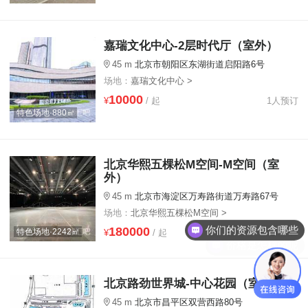
嘉瑞文化中心-2层时代厅（室外）
45 m
北京市朝阳区东湖街道启阳路6号
场地：
嘉瑞文化中心 >
10000
¥
/ 起
1人预订
特色场地·880㎡
北京华熙五棵松M空间-M空间（室
外）
45 m
北京市海淀区万寿路街道万寿路67号
你们的资源包含哪些
场地：
北京华熙五棵松M空间 >
180000
特色场地·2242㎡
价格是怎样的呢
¥
/ 起
1人预订
北京路劲世界城-中心花园（室外）
45 m
北京市昌平区双营西路80号