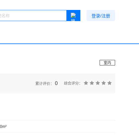
登录/注册
室内
0
综合评分：
累计评价：
00m²