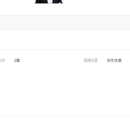
方向
2面
摆摊位置
大厅/大堂