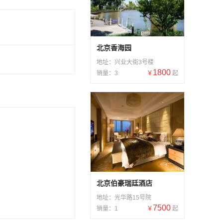
北京香海园
地址：兴业大街3号楼
1800
销量：3
￥
起
北京伯豪瑞廷酒店
地址：光华路15号院
7500
销量：1
￥
起