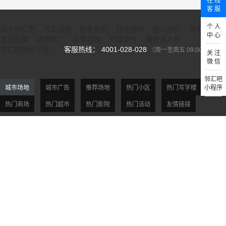
在 线
客 服
个 人
关于邻汇吧
邻汇动态
联系我们
行业资讯
加入我们
常见问题
中 心
意见反馈
我要推广
我有场地
代理合作
服务商入驻
邻汇吧资料下载
客服热线： 4001-028-028
（周一至周五 09:00-18:00）
关 注
微 信
邻汇吧
城市场地
城市广告
推荐场地
热门小区
热门写字楼
小程序
热门商场
热门超市
热门影院
热门活动
友情链接
北京场地
天津场地
上海场地
杭州场地
广州场地
深圳场地
贵阳场地
西安场地
沈阳场地
大连场地
南京场地
合肥场地
福州场地
厦门场地
济南场地
青岛场地
郑州场地
武汉场地
长沙场地
重庆场地
市场合作：Mkt@linhuiba.com 支付方式：