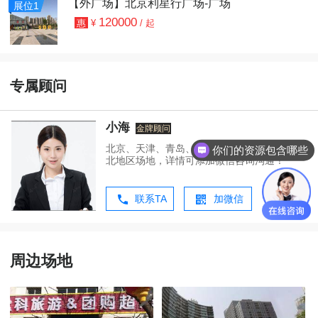
【外广场】北京利星行广场-广场
展位1
120000
惠
¥
/
起
专属顾问
小海
金牌顾问
你们的资源包含哪些
北京、天津、青岛、济南、哈尔滨、沈阳等华
价格是怎样的呢
北地区场地，详情可添加微信咨询沟通！
联系TA
加微信
周边场地