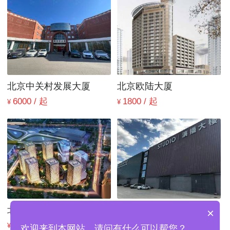
北京中关村发展大厦
北京欧陆大厦
6000 / 起
1800 / 起
¥
¥
北京嘉悦中心
北京柏莱特演播厅
×
750 / 起
116000 / 起
¥
¥
欢迎来到本网站，请问有什么可以帮您？